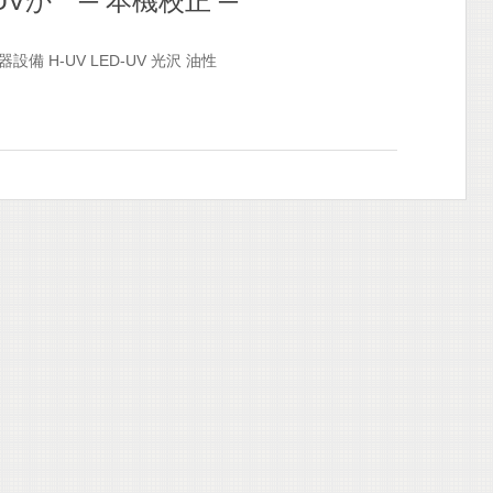
Vか ─ 本機校正 ─
器設備
H-UV
LED-UV
光沢
油性