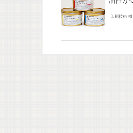
油性かU
印刷技術
機