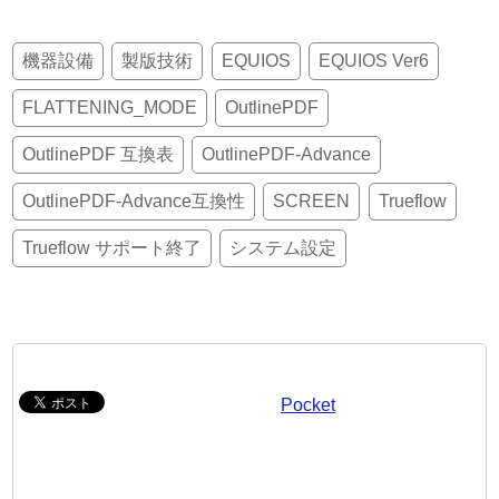
機器設備
製版技術
EQUIOS
EQUIOS Ver6
FLATTENING_MODE
OutlinePDF
OutlinePDF 互換表
OutlinePDF-Advance
OutlinePDF-Advance互換性
SCREEN
Trueflow
Trueflow サポート終了
システム設定
Pocket