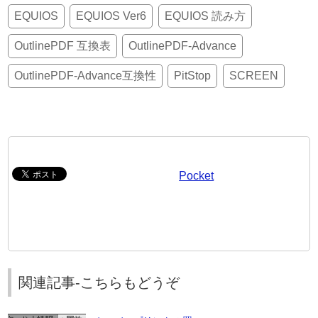
EQUIOS
EQUIOS Ver6
EQUIOS 読み方
OutlinePDF 互換表
OutlinePDF-Advance
OutlinePDF-Advance互換性
PitStop
SCREEN
Pocket
関連記事-こちらもどうぞ