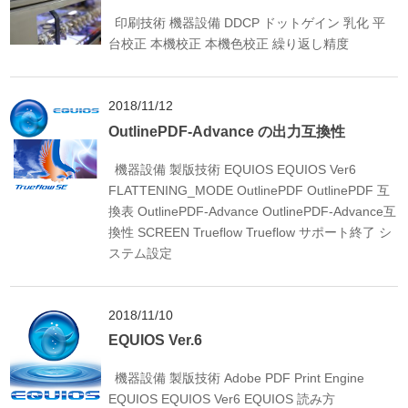
印刷技術
機器設備
DDCP
ドットゲイン
乳化
平
台校正
本機校正
本機色校正
繰り返し精度
2018/11/12
OutlinePDF-Advance の出力互換性
機器設備
製版技術
EQUIOS
EQUIOS Ver6
FLATTENING_MODE
OutlinePDF
OutlinePDF 互
換表
OutlinePDF-Advance
OutlinePDF-Advance互
換性
SCREEN
Trueflow
Trueflow サポート終了
シ
ステム設定
2018/11/10
EQUIOS Ver.6
機器設備
製版技術
Adobe PDF Print Engine
EQUIOS
EQUIOS Ver6
EQUIOS 読み方